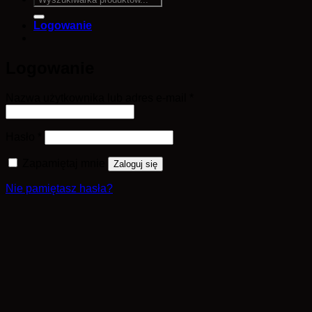
Logowanie
Logowanie
Wymagane
Nazwa użytkownika lub adres e-mail
*
Wymagane
Hasło
*
Zapamiętaj mnie
Zaloguj się
Nie pamiętasz hasła?