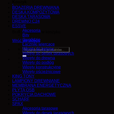
Koszyk
.
BOAZERIA DREWNIANA
DESKA KOMPOZYTOWA
DESKA TARASOWA
DREWNO C24
ESSVE
Akcesoria
Brak produktów w koszyku.
Bity
Gwoździe
Wróć do sklepu
Łączniki wiercące
Wkręty do betonu
Szukaj:
Wkręty do desek tarasowych
Wkręty do drewna
Wkręty do podłóg
Wkręty konstrukcyjne
Wkręty ościeżnicowe
KING TONY
LAMPIONY DREWNIANE
MEMBRANA ENERGETYCZNA
PŁYTA OSB
POKRYCIA DACHOWE
SCHARF
SPAX
Akcesoria tarasowe
Wkręty do desek tarasowych