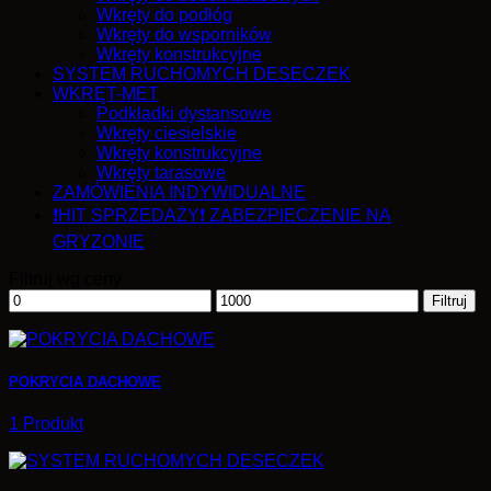
Wkręty do podłóg
Wkręty do wsporników
Wkręty konstrukcyjne
SYSTEM RUCHOMYCH DESECZEK
WKRĘT-MET
Podkładki dystansowe
Wkręty ciesielskie
Wkręty konstrukcyjne
Wkręty tarasowe
ZAMÓWIENIA INDYWIDUALNE
❗HIT SPRZEDAŻY❗ ZABEZPIECZENIE NA
GRYZONIE
Filtruj wg ceny
Cena
Cena
Filtruj
min.
maks.
POKRYCIA DACHOWE
1 Produkt