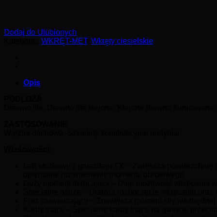
Dodaj do Ulubionych
Kategorie:
WKRĘT-MET
,
Wkręty ciesielskie
Opis
PODŁOŻA
Drewno lite. Drewno lite klejone. Klejone drewno fornirowane.
ZASTOSOWANIE
Więźba dachowa. Szkielety konstrukcyjne budynku.
Właściwości:
Łeb stożkowy z gniazdem TX – Zwiększa powierzchnię 
optymalne przeniesienie momentu obrotowego.
Duży moment skręcający – Daje możliwość wkręcania w
Specjalne ostrze – Ułatwia rozpoczęcie wkręcania oraz
Frez rozwiercający – Zmniejsza moment siły niezbędne
Karby tnące – Specjalne karby tnące na gwincie przecin