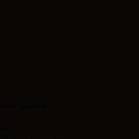
niazdo TX gwarantuje
wanym.