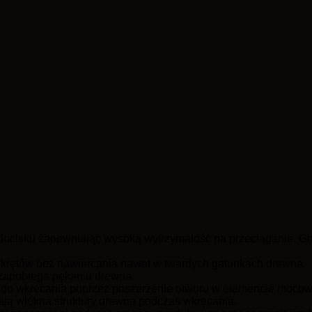
docisku zapewniając wysoką wytrzymałość na przeciąganie. G
krętów bez nawiercania nawet w twardych gatunkach drewna.
 zapobiega pękaniu drewna.
j do wkręcania poprzez poszerzenie otworu w elemencie moco
ają włókna struktury drewna podczas wkręcania.